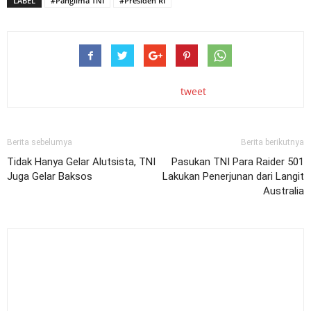
LABEL
#Panglima TNI
#Presiden RI
tweet
Berita sebelumya
Berita berikutnya
Tidak Hanya Gelar Alutsista, TNI
Pasukan TNI Para Raider 501
Juga Gelar Baksos
Lakukan Penerjunan dari Langit
Australia