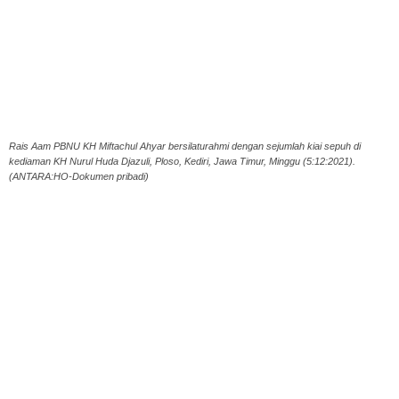
Rais Aam PBNU KH Miftachul Ahyar bersilaturahmi dengan sejumlah kiai sepuh di
kediaman KH Nurul Huda Djazuli, Ploso, Kediri, Jawa Timur, Minggu (5:12:2021).
(ANTARA:HO-Dokumen pribadi)