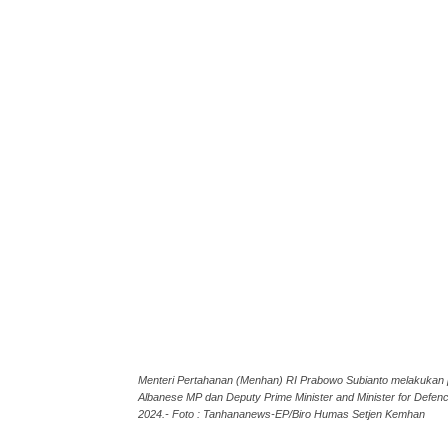
Menteri Pertahanan (Menhan) RI Prabowo Subianto melakukan p
Albanese MP dan Deputy Prime Minister and Minister for Defenc
2024.- Foto : Tanhananews-EP/Biro Humas Setjen Kemhan