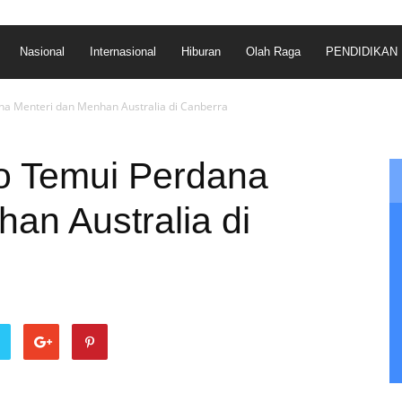
Nasional
Internasional
Hiburan
Olah Raga
PENDIDIKAN
 Menteri dan Menhan Australia di Canberra
 Temui Perdana
an Australia di