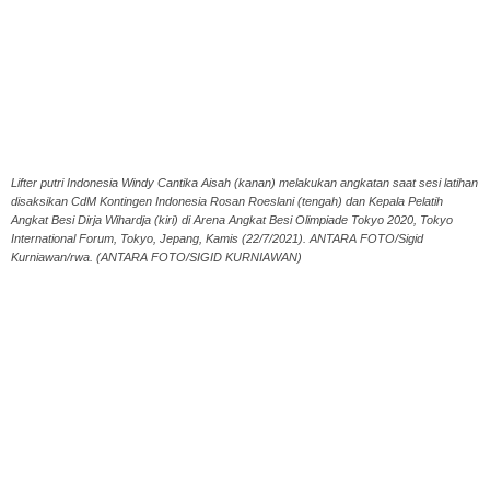
Lifter putri Indonesia Windy Cantika Aisah (kanan) melakukan angkatan saat sesi latihan
disaksikan CdM Kontingen Indonesia Rosan Roeslani (tengah) dan Kepala Pelatih
Angkat Besi Dirja Wihardja (kiri) di Arena Angkat Besi Olimpiade Tokyo 2020, Tokyo
International Forum, Tokyo, Jepang, Kamis (22/7/2021). ANTARA FOTO/Sigid
Kurniawan/rwa. (ANTARA FOTO/SIGID KURNIAWAN)