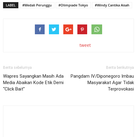
LABEL
#Medali Perunggu
#Olimpiade Tokyo
#Windy Cantika Aisah
tweet
Berita sebelumya
Berita berikutnya
Wapres Sayangkan Masih Ada
Pangdam IV/Diponegoro Imbau
Media Abaikan Kode Etik Demi
Masyarakat Agar Tidak
“Click Bait”
Terprovokasi