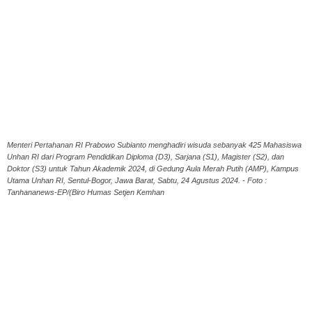
Menteri Pertahanan RI Prabowo Subianto menghadiri wisuda sebanyak 425 Mahasiswa
Unhan RI dari Program Pendidikan Diploma (D3), Sarjana (S1), Magister (S2), dan
Doktor (S3) untuk Tahun Akademik 2024, di Gedung Aula Merah Putih (AMP), Kampus
Utama Unhan RI, Sentul-Bogor, Jawa Barat, Sabtu, 24 Agustus 2024. - Foto :
Tanhananews-EP/(Biro Humas Setjen Kemhan