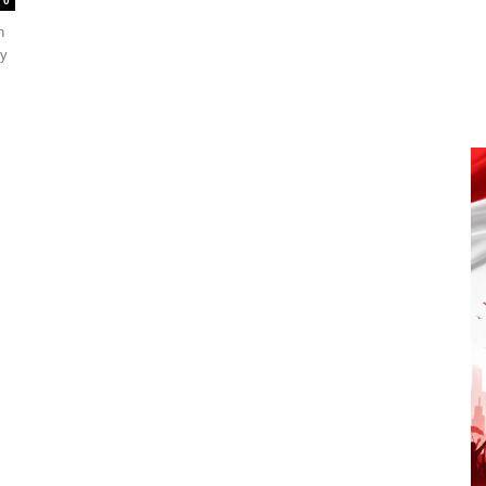
0
n
oy