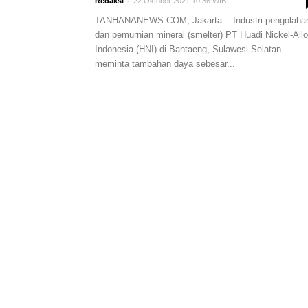
-
Redaksi
22 Oktober 2021 10:36 WIB
TANHANANEWS.COM, Jakarta -- Industri pengolaha
dan pemurnian mineral (smelter) PT Huadi Nickel-All
Indonesia (HNI) di Bantaeng, Sulawesi Selatan
meminta tambahan daya sebesar...