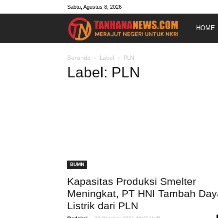
Sabtu, Agustus 8, 2026
Merajut
HOME
Negeri
Beranda
Label
PLN
Label: PLN
Untuk
NKRI
BUMN
Kapasitas Produksi Smelter
Meningkat, PT HNI Tambah Day
Listrik dari PLN