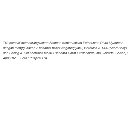
TNI kembali memberangkatkan Bantuan Kemanusiaan Pemerintah RI ke Myanmar
dengan menggunakan 2 pesawat militer langsung yaitu, Hercules A-1331(Short Body)
dan Boeing A-7309 bertolak melalui Bandara Halim Perdanakusuma, Jakarta, Selasa,1
April 2025.- Foto : Puspen TNI