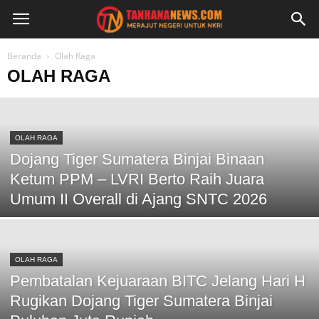
Beranda
Olah Raga
OLAH RAGA
OLAH RAGA
Dojang Tiger Sumatera Binjai Binaan
Ketum PPM – LVRI Berto Raih Juara
Umum II Overall di Ajang SNTC 2026
OLAH RAGA
Pembatalan Kejuaraan BITC Jelang Hari H
Rugikan Dojang Tiger Sumatera Binjai