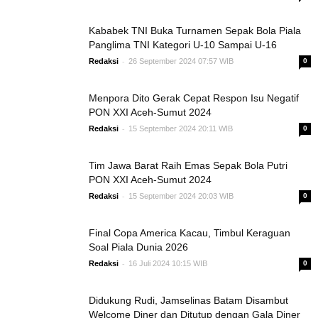
Kababek TNI Buka Turnamen Sepak Bola Piala
Panglima TNI Kategori U-10 Sampai U-16
-
Redaksi
26 September 2024 07:57 WIB
0
Menpora Dito Gerak Cepat Respon Isu Negatif
PON XXI Aceh-Sumut 2024
-
Redaksi
15 September 2024 20:11 WIB
0
Tim Jawa Barat Raih Emas Sepak Bola Putri
PON XXI Aceh-Sumut 2024
-
Redaksi
15 September 2024 20:03 WIB
0
Final Copa America Kacau, Timbul Keraguan
Soal Piala Dunia 2026
-
Redaksi
16 Juli 2024 10:15 WIB
0
Didukung Rudi, Jamselinas Batam Disambut
Welcome Diner dan Ditutup dengan Gala Diner