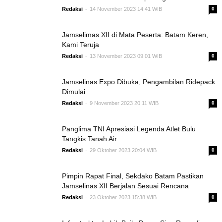
-
Redaksi
14 November 2023 14:41 WIB
0
Jamselimas XII di Mata Peserta: Batam Keren,
Kami Teruja
-
Redaksi
13 November 2023 09:01 WIB
0
Jamselinas Expo Dibuka, Pengambilan Ridepack
Dimulai
-
Redaksi
9 November 2023 20:11 WIB
0
Panglima TNI Apresiasi Legenda Atlet Bulu
Tangkis Tanah Air
-
Redaksi
29 Oktober 2023 20:04 WIB
0
Pimpin Rapat Final, Sekdako Batam Pastikan
Jamselinas XII Berjalan Sesuai Rencana
-
Redaksi
23 Oktober 2023 15:38 WIB
0