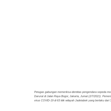
Petugas gabungan memeriksa identitas pengendara sepeda m
Darurat di Jalan Raya Bogor, Jakarta, Jumat (2/7/2021). Pe
virus COVID-19 di 63 titik wilayah Jadetabek yang berlaku da