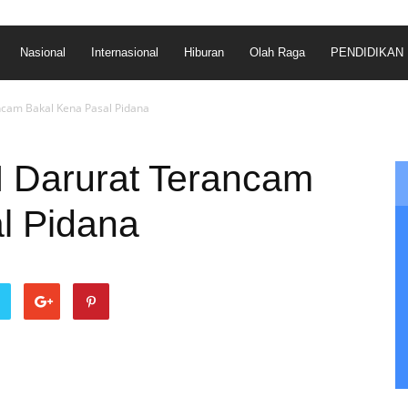
Nasional
Internasional
Hiburan
Olah Raga
PENDIDIKAN
cam Bakal Kena Pasal Pidana
 Darurat Terancam
l Pidana