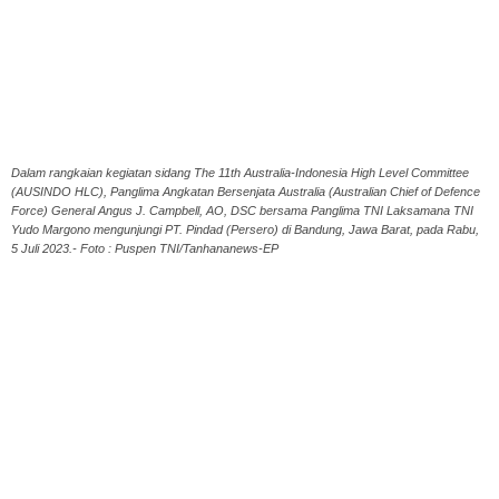
Dalam rangkaian kegiatan sidang The 11th Australia-Indonesia High Level Committee
(AUSINDO HLC), Panglima Angkatan Bersenjata Australia (Australian Chief of Defence
Force) General Angus J. Campbell, AO, DSC bersama Panglima TNI Laksamana TNI
Yudo Margono mengunjungi PT. Pindad (Persero) di Bandung, Jawa Barat, pada Rabu,
5 Juli 2023.- Foto : Puspen TNI/Tanhananews-EP