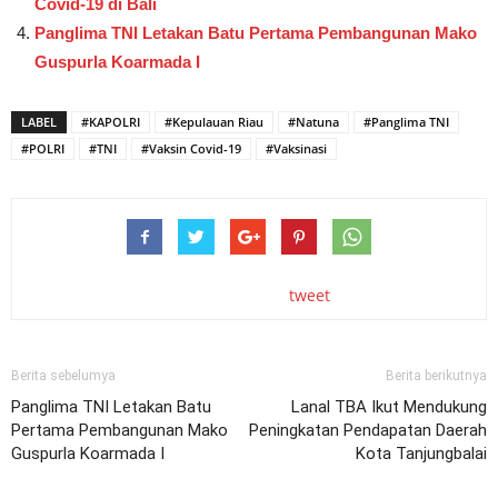
Covid-19 di Bali
Panglima TNI Letakan Batu Pertama Pembangunan Mako
Guspurla Koarmada I
LABEL
#KAPOLRI
#Kepulauan Riau
#Natuna
#Panglima TNI
#POLRI
#TNI
#Vaksin Covid-19
#Vaksinasi
tweet
Berita sebelumya
Berita berikutnya
Panglima TNI Letakan Batu
Lanal TBA Ikut Mendukung
Pertama Pembangunan Mako
Peningkatan Pendapatan Daerah
Guspurla Koarmada I
Kota Tanjungbalai