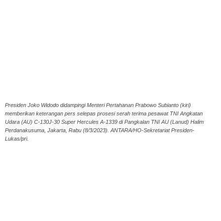
Presiden Joko Widodo didampingi Menteri Pertahanan Prabowo Subianto (kiri)
memberikan keterangan pers selepas prosesi serah terima pesawat TNI Angkatan
Udara (AU) C-130J-30 Super Hercules A-1339 di Pangkalan TNI AU (Lanud) Halim
Perdanakusuma, Jakarta, Rabu (8/3/2023). ANTARA/HO-Sekretariat Presiden-
Lukas/pri.