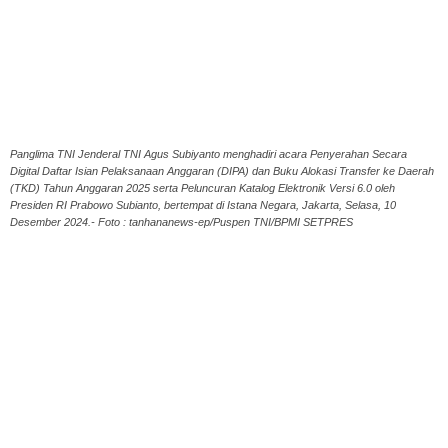
Panglima TNI Jenderal TNI Agus Subiyanto menghadiri acara Penyerahan Secara
Digital Daftar Isian Pelaksanaan Anggaran (DIPA) dan Buku Alokasi Transfer ke Daerah
(TKD) Tahun Anggaran 2025 serta Peluncuran Katalog Elektronik Versi 6.0 oleh
Presiden RI Prabowo Subianto, bertempat di Istana Negara, Jakarta, Selasa, 10
Desember 2024.- Foto : tanhananews-ep/Puspen TNI/BPMI SETPRES