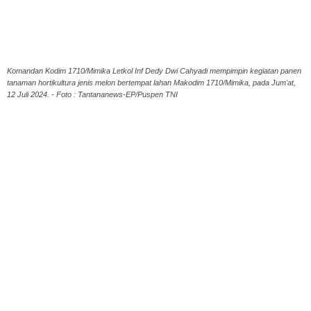
Komandan Kodim 1710/Mimika Letkol Inf Dedy Dwi Cahyadi mempimpin kegiatan panen
tanaman hortikultura jenis melon bertempat lahan Makodim 1710/Mimika, pada Jum'at,
12 Juli 2024. - Foto : Tantananews-EP/Puspen TNI