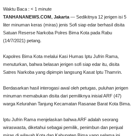
Waktu Baca :
< 1
minute
TANHANANEWS.COM, Jakarta
— Sedikitnya 12 jerigen isi 5
liter minuman keras (miras) jenis Sofi siap edar berhasil disita
Satuan Reserse Narkoba Polres Bima Kota pada Rabu
(14/7/2021) petang.
Kapolres Bima Kota melalui Kasi Humas Iptu Jufrin Rama,
menuturkan, bahwa belasan jerigen sofi siap edar itu, disita
Satres Narkoba yang dipimpin langsung Kasat Iptu Thamrin.
Berdasarkan hasil interogasi awal oleh petugas, puluhan jerigen
minuman memabukan disita dari pemiliknya inisial ARF (47)
warga Kelurahan Tanjung Kecamatan Rasanae Barat Kota Bima.
Iptu Jufrin Rama menjelaskan bahwa ARF adalah seorang
wiraswasta, diketahui sebagai pemilik, penimbun dan penjual
miras di wilayah Kota dan Kabupaten Bima yang selama ini