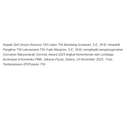
Kepala Staf Umum (Kasum) TNI Letjen TNI Bambang Ismawan, S.E., M.M. mewakili
Panglima TNI Laksamana TNI Yudo Margono, S.E., M.M, menghadiri penganugerahan
(Gerakan Masyarakat) Germas Award 2023 tingkat Kementerian dan Lembaga
bertempat di Kemenko PMK, Jakarta-Pusat, Selasa, 14 November 2023.- Foto :
Tanhananews-EP/Puspen TNI