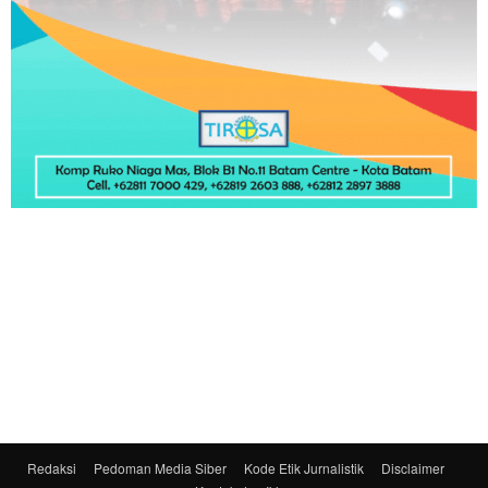
Redaksi
Pedoman Media Siber
Kode Etik Jurnalistik
Disclaimer