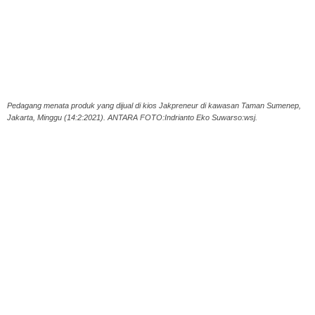
Pedagang menata produk yang dijual di kios Jakpreneur di kawasan Taman Sumenep,
Jakarta, Minggu (14:2:2021). ANTARA FOTO:Indrianto Eko Suwarso:wsj.