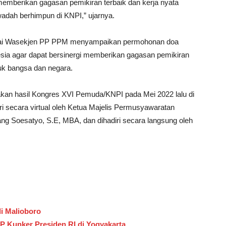
memberikan gagasan pemikiran terbaik dan kerja nyata
adah berhimpun di KNPI,” ujarnya.
ebagai Wasekjen PP PPM menyampaikan permohonan doa
sia agar dapat bersinergi memberikan gagasan pemikiran
tuk bangsa dan negara.
kan hasil Kongres XVI Pemuda/KNPI pada Mei 2022 lalu di
ri secara virtual oleh Ketua Majelis Permusyawaratan
g Soesatyo, S.E, MBA, dan dihadiri secara langsung oleh
i Malioboro
 Kunker Presiden RI di Yogyakarta