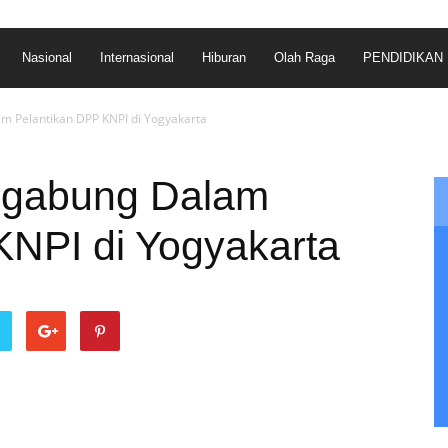
Nasional
Internasional
Hiburan
Olah Raga
PENDIDIKAN
 Pelantikan DPP KNPI di Yogyakarta
rgabung Dalam
KNPI di Yogyakarta