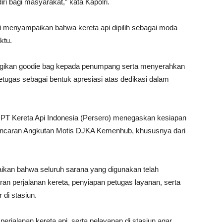
ri bagi masyarakat,” kata Kapolri.
 menyampaikan bahwa kereta api dipilih sebagai moda
ktu.
agikan goodie bag kepada penumpang serta menyerahkan
etugas sebagai bentuk apresiasi atas dedikasi dalam
 PT Kereta Api Indonesia (Persero) menegaskan kesiapan
ancaran Angkutan Motis DJKA Kemenhub, khususnya dari
.
kan bahwa seluruh sarana yang digunakan telah
uran perjalanan kereta, penyiapan petugas layanan, serta
di stasiun.
rjalanan kereta api, serta pelayanan di stasiun agar