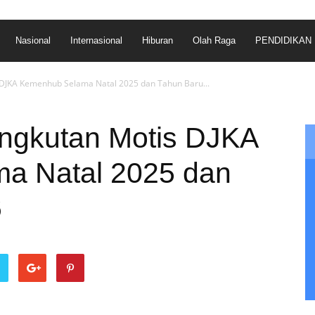
Nasional
Internasional
Hiburan
Olah Raga
PENDIDIKAN
 DJKA Kemenhub Selama Natal 2025 dan Tahun Baru...
ngkutan Motis DJKA
a Natal 2025 dan
6