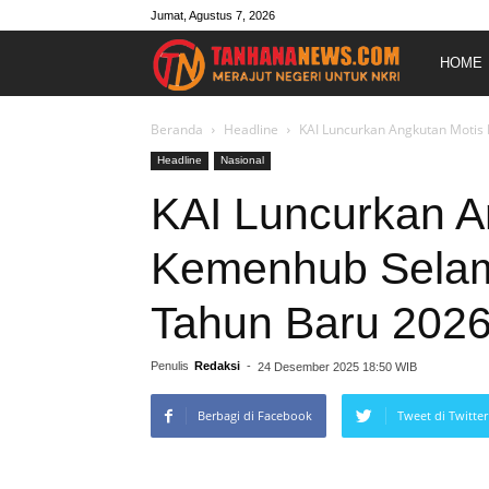
Jumat, Agustus 7, 2026
Merajut
HOME
Negeri
Beranda
Headline
KAI Luncurkan Angkutan Motis
Headline
Nasional
Untuk
KAI Luncurkan A
Kemenhub Selam
NKRI
Tahun Baru 202
Penulis
Redaksi
-
24 Desember 2025 18:50 WIB
Berbagi di Facebook
Tweet di Twitter