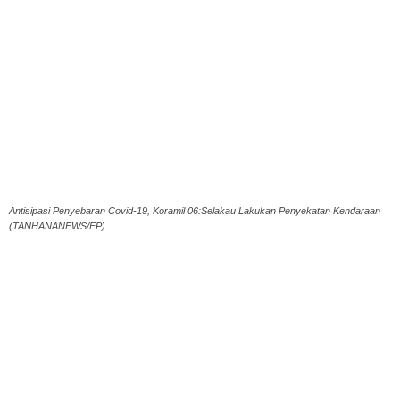
Antisipasi Penyebaran Covid-19, Koramil 06:Selakau Lakukan Penyekatan Kendaraan
(TANHANANEWS/EP)