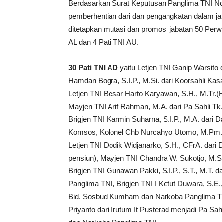
Berdasarkan Surat Keputusan Panglima TNI Nom
pemberhentian dari dan pengangkatan dalam jaba
ditetapkan mutasi dan promosi jabatan 50 Perwira
AL dan 4 Pati TNI AU.
30 Pati TNI AD
yaitu Letjen TNI Ganip Warsito 
Hamdan Bogra, S.I.P., M.Si. dari Koorsahli Ka
Letjen TNI Besar Harto Karyawan, S.H., M.Tr.(
Mayjen TNI Arif Rahman, M.A. dari Pa Sahli Tk
Brigjen TNI Karmin Suharna, S.I.P., M.A. dari D
Komsos, Kolonel Chb Nurcahyo Utomo, M.Pm. da
Letjen TNI Dodik Widjanarko, S.H., CFrA. dar
pensiun), Mayjen TNI Chandra W. Sukotjo, M.S
Brigjen TNI Gunawan Pakki, S.I.P., S.T., M.T. d
Panglima TNI, Brigjen TNI I Ketut Duwara, S.E.
Bid. Sosbud Kumham dan Narkoba Panglima TNI
Priyanto dari Irutum It Pusterad menjadi Pa S