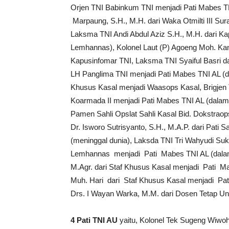
Orjen TNI Babinkum TNI menjadi Pati Mabes TN
Marpaung, S.H., M.H. dari Waka Otmilti III S
Laksma TNI Andi Abdul Aziz S.H., M.H. dari K
Lemhannas), Kolonel Laut (P) Agoeng Moh. K
Kapusinfomar TNI, Laksma TNI Syaiful Basri da
LH Panglima TNI menjadi Pati Mabes TNI AL (d
Khusus Kasal menjadi Waasops Kasal, Brigjen 
Koarmada II menjadi Pati Mabes TNI AL (dalam 
Pamen Sahli Opslat Sahli Kasal Bid. Dokstrao
Dr. Isworo Sutrisyanto, S.H., M.A.P. dari Pati 
(meninggal dunia), Laksda TNI Tri Wahyudi Suk
Lemhannas menjadi Pati Mabes TNI AL (dalam 
M.Agr. dari Staf Khusus Kasal menjadi Pati Ma
Muh. Hari dari Staf Khusus Kasal menjadi Pa
Drs. I Wayan Warka, M.M. dari Dosen Tetap Un
4
Pati TNI A
U
yaitu, Kolonel Tek Sugeng Wiwoh