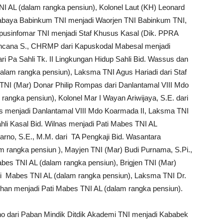
I AL (dalam rangka pensiun), Kolonel Laut (KH) Leonard
urabaya Babinkum TNI menjadi Waorjen TNI Babinkum TNI,
apusinfomar TNI menjadi Staf Khusus Kasal (Dik. PPRA
ancana S., CHRMP dari Kapuskodal Mabesal menjadi
ri Pa Sahli Tk. II Lingkungan Hidup Sahli Bid. Wassus dan
alam rangka pensiun), Laksma TNI Agus Hariadi dari Staf
TNI (Mar) Donar Philip Rompas dari Danlantamal VIII Mdo
rangka pensiun), Kolonel Mar I Wayan Ariwijaya, S.E. dari
ps menjadi Danlantamal VIII Mdo Koarmada II, Laksma TNI
Sahli Kasal Bid. Wilnas menjadi Pati Mabes TNI AL
arno, S.E., M.M. dari TA Pengkaji Bid. Wasantara
rangka pensiun ), Mayjen TNI (Mar) Budi Purnama, S.Pi.,
bes TNI AL (dalam rangka pensiun), Brigjen TNI (Mar)
ti Mabes TNI AL (dalam rangka pensiun), Laksma TNI Dr.
han menjadi Pati Mabes TNI AL (dalam rangka pensiun).
o dari Paban Mindik Ditdik Akademi TNI menjadi Kababek