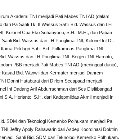
ri Dirum Akademi TNI menjadi Pati Mabes TNI AD (dalam
o dari Pa Sahli Tk. II Wassus Sahli Bid. Wassus dan LH
I, Kolonel Cba Eko Suhariyono, S.H., M.H., dari Paban
 Sahli Bid. Wassus dan LH Panglima TNI, Kolonel Inf Dr.
n Utama Poldagri Sahli Bid. Polkamnas Panglima TNI
i Bid. Wassus dan LH Panglima TNI, Brigjen TNI Harnoto,
odam I/BB menjadi Pati Mabes TNI AD (meninggal dunia),
r Kasad Bid. Wanwil dan Kermater menjadi Danrem
TNI Donni Hutabarat dari Dirlem Secapaad menjadi
el Inf Dadang Arif Abdurrachman dari Ses Dislitbangad
ni S.A. Herianto, S.H. dari Kadepmildas Akmil menjadi Ir
i Bid. SDM dan Teknologi Kemenko Polhukam menjadi Pa
n TNI Jeffry Apoly Rahawarin dari Asdep Koordinasi Doktrin
enjadi Sahli Bid. SDM dan Teknologi Kemenko Polhukam,