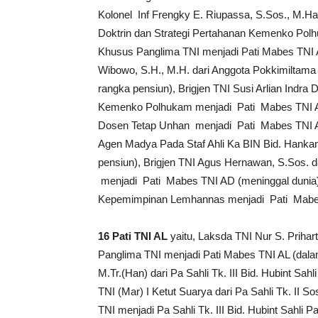
Kolonel Inf Frengky E. Riupassa, S.Sos., M.
Doktrin dan Strategi Pertahanan Kemenko Polhu
Khusus Panglima TNI menjadi Pati Mabes TNI A
Wibowo, S.H., M.H. dari Anggota Pokkimilta
rangka pensiun), Brigjen TNI Susi Arlian Indra
Kemenko Polhukam menjadi Pati Mabes TNI AD
Dosen Tetap Unhan menjadi Pati Mabes TNI AD
Agen Madya Pada Staf Ahli Ka BIN Bid. Hanka
pensiun), Brigjen TNI Agus Hernawan, S.Sos. da
menjadi Pati Mabes TNI AD (meninggal dunia),
Kepemimpinan Lemhannas menjadi Pati Mabes
1
6
Pati TNI AL
yaitu, Laksda TNI Nur S. Priharto
Panglima TNI menjadi Pati Mabes TNI AL (dala
M.Tr.(Han) dari Pa Sahli Tk. III Bid. Hubint Sa
TNI (Mar) I Ketut Suarya dari Pa Sahli Tk. I
TNI menjadi Pa Sahli Tk. III Bid. Hubint Sahli