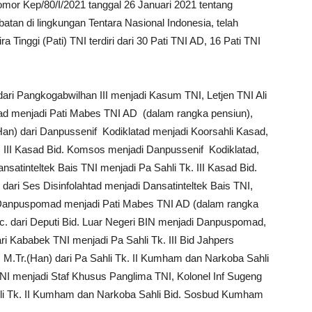
or Kep/80/I/2021 tanggal 26 Januari 2021 tentang
tan di lingkungan Tentara Nasional Indonesia, telah
 Tinggi (Pati) TNI terdiri dari 30 Pati TNI AD, 16 Pati TNI
dari Pangkogabwilhan III menjadi Kasum TNI, Letjen TNI Ali
sad menjadi Pati Mabes TNI AD (dalam rangka pensiun),
Han) dari Danpussenif Kodiklatad menjadi Koorsahli Kasad,
. III Kasad Bid. Komsos menjadi Danpussenif Kodiklatad,
ansatinteltek Bais TNI menjadi Pa Sahli Tk. III Kasad Bid.
ri Ses Disinfolahtad menjadi Dansatinteltek Bais TNI,
i Danpuspomad menjadi Pati Mabes TNI AD (dalam rangka
c. dari Deputi Bid. Luar Negeri BIN menjadi Danpuspomad,
ari Kababek TNI menjadi Pa Sahli Tk. III Bid Jahpers
, M.Tr.(Han) dari Pa Sahli Tk. II Kumham dan Narkoba Sahli
 menjadi Staf Khusus Panglima TNI, Kolonel Inf Sugeng
ahli Tk. II Kumham dan Narkoba Sahli Bid. Sosbud Kumham