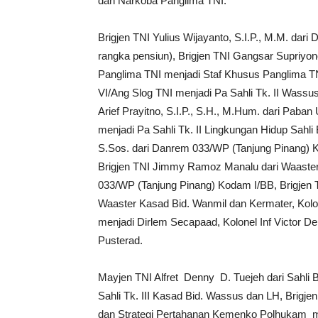
dan Narkoba Panglima TNI.
Brigjen TNI Yulius Wijayanto, S.I.P., M.M. da
rangka pensiun), Brigjen TNI Gangsar Supriyon
Panglima TNI menjadi Staf Khusus Panglima TN
VI/Ang Slog TNI menjadi Pa Sahli Tk. II Wassus
Arief Prayitno, S.I.P., S.H., M.Hum. dari Paba
menjadi Pa Sahli Tk. II Lingkungan Hidup Sahl
S.Sos. dari Danrem 033/WP (Tanjung Pinang) K
Brigjen TNI Jimmy Ramoz Manalu dari Waaste
033/WP (Tanjung Pinang) Kodam I/BB, Brigjen 
Waaster Kasad Bid. Wanmil dan Kermater, Kolon
menjadi Dirlem Secapaad, Kolonel Inf Victor De
Pusterad.
Mayjen TNI Alfret Denny D. Tuejeh dari Sahl
Sahli Tk. III Kasad Bid. Wassus dan LH, Brigje
dan Strategi Pertahanan Kemenko Polhukam m