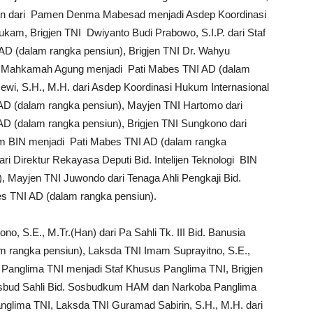
Han dari Pamen Denma Mabesad menjadi Asdep Koordinasi
kam, Brigjen TNI Dwiyanto Budi Prabowo, S.I.P. dari Staf
D (dalam rangka pensiun), Brigjen TNI Dr. Wahyu
ma Mahkamah Agung menjadi Pati Mabes TNI AD (dalam
 Dewi, S.H., M.H. dari Asdep Koordinasi Hukum Internasional
 (dalam rangka pensiun), Mayjen TNI Hartomo dari
 (dalam rangka pensiun), Brigjen TNI Sungkono dari
m BIN menjadi Pati Mabes TNI AD (dalam rangka
ri Direktur Rekayasa Deputi Bid. Intelijen Teknologi BIN
 Mayjen TNI Juwondo dari Tenaga Ahli Pengkaji Bid.
 TNI AD (dalam rangka pensiun).
no, S.E., M.Tr.(Han) dari Pa Sahli Tk. III Bid. Banusia
m rangka pensiun), Laksda TNI Imam Suprayitno, S.E.,
hli Panglima TNI menjadi Staf Khusus Panglima TNI, Brigjen
I Sosbud Sahli Bid. Sosbudkum HAM dan Narkoba Panglima
 Panglima TNI, Laksda TNI Guramad Sabirin, S.H., M.H. dari