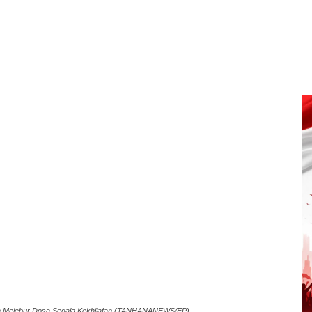
dan Melebur Dosa Segala Kekhilafan (TANHANANEWS/EP)