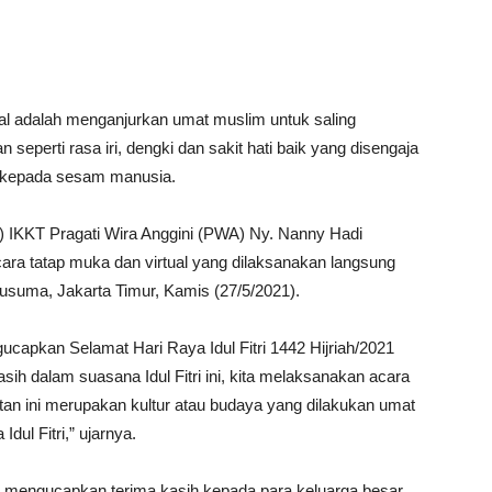
al adalah menganjurkan umat muslim untuk saling
eperti rasa iri, dengki dan sakit hati baik yang disengaja
n kepada sesam manusia.
 IKKT Pragati Wira Anggini (PWA) Ny. Nanny Hadi
ecara tatap muka dan virtual yang dilaksanakan langsung
suma, Jakarta Timur, Kamis (27/5/2021).
capkan Selamat Hari Raya Idul Fitri 1442 Hijriah/2021
sih dalam suasana Idul Fitri ini, kita melaksanakan acara
atan ini merupakan kultur atau budaya yang dilakukan umat
Idul Fitri,” ujarnya.
mengucapkan terima kasih kepada para keluarga besar