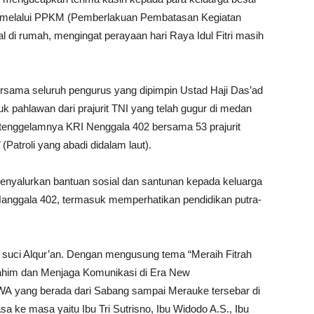
 melalui PPKM (Pemberlakuan Pembatasan Kegiatan
l di rumah, mengingat perayaan hari Raya Idul Fitri masih
rsama seluruh pengurus yang dipimpin Ustad Haji Das’ad
uk pahlawan dari prajurit TNI yang telah gugur di medan
 tenggelamnya KRI Nenggala 402 bersama 53 prajurit
(Patroli yang abadi didalam laut).
menyalurkan bantuan sosial dan santunan kepada keluarga
Nanggala 402, termasuk memperhatikan pendidikan putra-
 suci Alqur’an. Dengan mengusung tema “Meraih Fitrah
ahim dan Menjaga Komunikasi di Era New
PWA yang berada dari Sabang sampai Merauke tersebar di
a ke masa yaitu Ibu Tri Sutrisno, Ibu Widodo A.S., Ibu