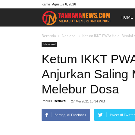
Kamis, Agustus 6, 2026
Merajut
HOME
Negeri
Beranda
Nasional
Ketum IKKT PWA: Halal Bihalal
Nasional
Untuk
Ketum IKKT PWA:
Anjurkan Saling
NKRI
Melebur Dosa
Penulis
Redaksi
-
27 Mei 2021 15:34 WIB
Berbagi di Facebook
Tweet di Twitter