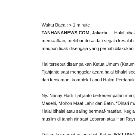
Waktu Baca :
< 1
minute
TANHANANEWS.COM, Jakarta
— Halal bihal
memaafkan, melebur dosa dari segala kesalahan s
maupun tidak disengaja yang pernah dilakuka
Hal tersebut disampaikan Ketua Umum (Ketum)
Tjahjanto saat menggelar acara halal bihalal s
dari kediaman, komplek Lanud Halim Perdanaku
Ny. Nanny Hadi Tjahjanto berkesempatan mengu
Masehi, Mohon Maaf Lahir dan Batin. “Dihari ma
Halal bihalal atau saling bermaaf-maafan. Kegi
muslim di tanah air saat Lebaran atau Hari Raya 
Dalam kesempatan tersebut, Ketum IKKT PWA 