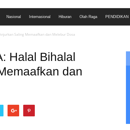
Nasional
Internasional
Hiburan
Olah Raga
PENDIDIKAN
 Anjurkan Saling Memaafkan dan Melebur Dosa
 Halal Bihalal
 Memaafkan dan