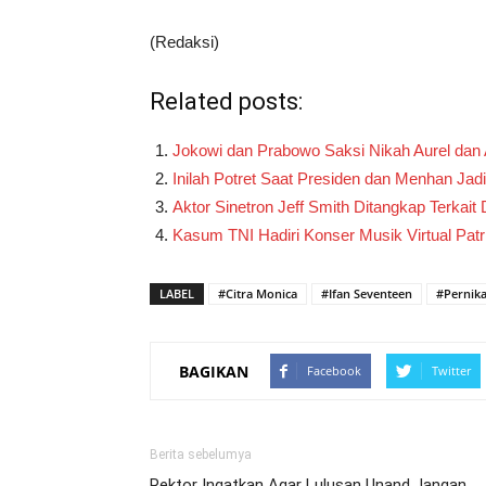
(Redaksi)
Related posts:
Jokowi dan Prabowo Saksi Nikah Aurel dan At
Inilah Potret Saat Presiden dan Menhan Jadi
Aktor Sinetron Jeff Smith Ditangkap Terka
Kasum TNI Hadiri Konser Musik Virtual Patr
LABEL
#Citra Monica
#Ifan Seventeen
#Pernik
BAGIKAN
Facebook
Twitter
Berita sebelumya
Rektor Ingatkan Agar Lulusan Unand Jangan