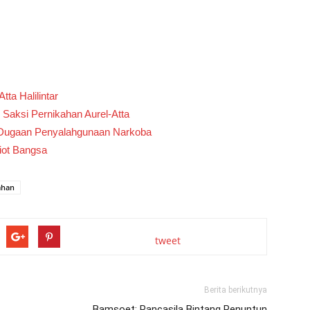
ta Halilintar
 Saksi Pernikahan Aurel-Atta
it Dugaan Penyalahgunaan Narkoba
iot Bangsa
ahan
tweet
Berita berikutnya
Bamsoet: Pancasila Bintang Penuntun