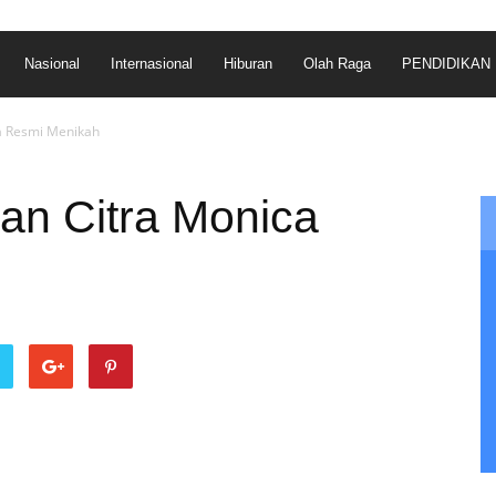
Nasional
Internasional
Hiburan
Olah Raga
PENDIDIKAN
ca Resmi Menikah
an Citra Monica