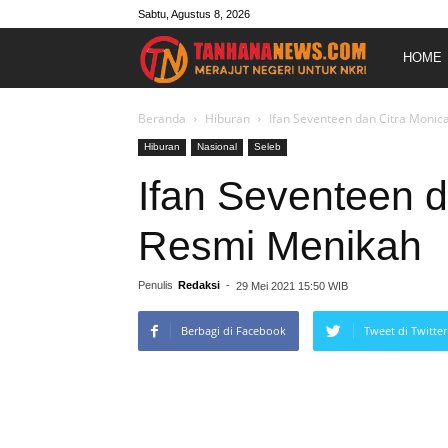
Sabtu, Agustus 8, 2026
Merajut
HOME
Negeri
Beranda
Hiburan
Ifan Seventeen dan Citra Moni
Hiburan
Nasional
Seleb
Untuk
Ifan Seventeen d
Resmi Menikah
NKRI
Penulis
Redaksi
-
29 Mei 2021 15:50 WIB
Berbagi di Facebook
Tweet di Twitter