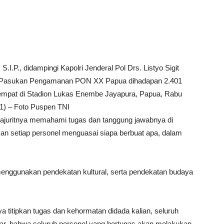
.I.P., didampingi Kapolri Jenderal Pol Drs. Listyo Sigit
ar Pasukan Pengamanan PON XX Papua dihadapan 2.401
bertempat di Stadion Lukas Enembe Jayapura, Papua, Rabu
1) – Foto Puspen TNI
juritnya memahami tugas dan tanggung jawabnya di
n setiap personel menguasai siapa berbuat apa, dalam
enggunakan pendekatan kultural, serta pendekatan budaya
 titipkan tugas dan kehormatan didada kalian, seluruh
r, bahwa seluruh personel yang bertugas akan melakukan