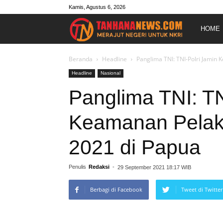
Kamis, Agustus 6, 2026
Merajut
HOME
Negeri
Beranda
Headline
Panglima TNI: TNI-Polri Jamin
Headline
Nasional
Untuk
Panglima TNI: TN
Keamanan Pela
NKRI
2021 di Papua
Penulis
Redaksi
-
29 September 2021 18:17 WIB
Berbagi di Facebook
Tweet di Twitter