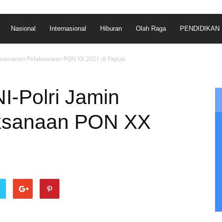
Nasional
Internasional
Hiburan
Olah Raga
PENDIDIKAN
 Keamanan Pelaksanaan PON XX 2021 di Papua
I-Polri Jamin
ksanaan PON XX