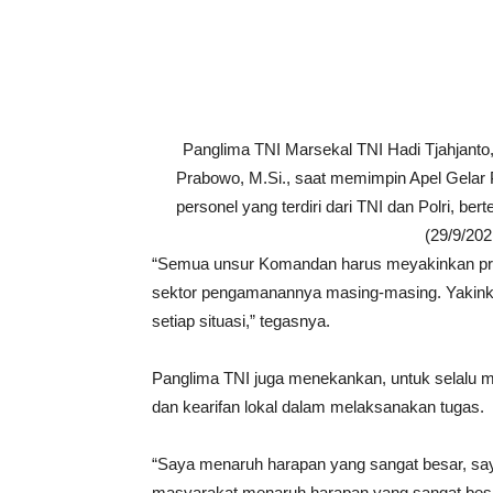
Panglima TNI Marsekal TNI Hadi Tjahjanto, S
Prabowo, M.Si., saat memimpin Apel Gel
personel yang terdiri dari TNI dan Polri, 
(29/9/202
“Semua unsur Komandan harus meyakinkan pra
sektor pengamanannya masing-masing. Yakinka
setiap situasi,” tegasnya.
Panglima TNI juga menekankan, untuk selalu m
dan kearifan lokal dalam melaksanakan tugas.
“Saya menaruh harapan yang sangat besar, saya
masyarakat menaruh harapan yang sangat besa