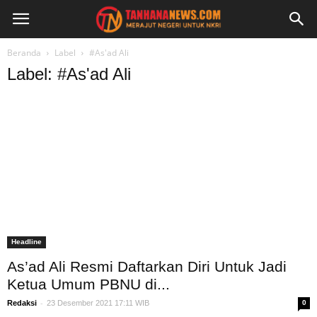
Beranda
Label
#As'ad Ali
Label: #As'ad Ali
Headline
As’ad Ali Resmi Daftarkan Diri Untuk Jadi
Ketua Umum PBNU di...
-
Redaksi
23 Desember 2021 17:11 WIB
0