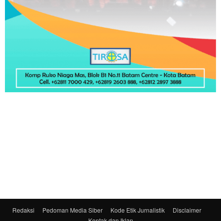
Redaksi
Pedoman Media Siber
Kode Etik Jurnalistik
Disclaimer
Kontak dan Iklan