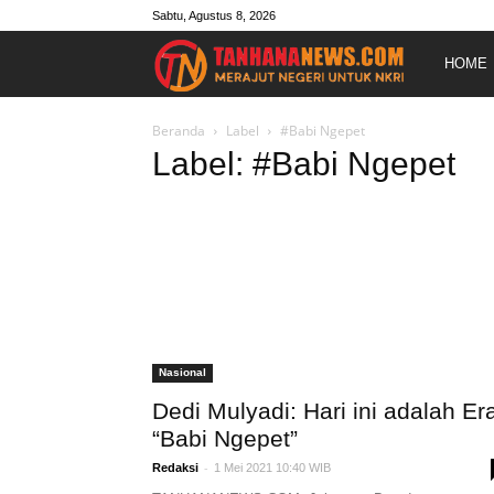
Sabtu, Agustus 8, 2026
Merajut
HOME
Negeri
Beranda
Label
#Babi Ngepet
Label: #Babi Ngepet
Untuk
NKRI
Nasional
Dedi Mulyadi: Hari ini adalah Er
“Babi Ngepet”
-
Redaksi
1 Mei 2021 10:40 WIB