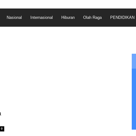
Nasional
Internasional
Hiburan
Olah Raga
PENDIDIKAN
a
0