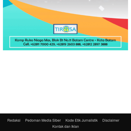
Redaksi
Pedoman Media Siber
Kode Etik Jurnalistik
Disclaimer
Kontak dan Iklan