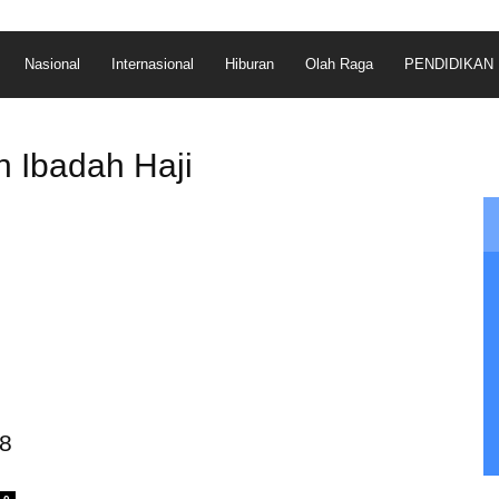
Nasional
Internasional
Hiburan
Olah Raga
PENDIDIKAN
n Ibadah Haji
.8