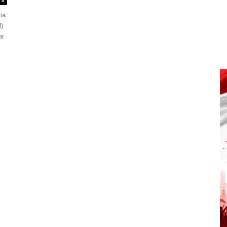
0
ma
)
ar