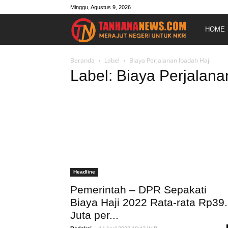
Minggu, Agustus 9, 2026
Merajut
HOME
Negeri
Beranda
Label
Biaya Perjalanan Ibadah Haji
Label: Biaya Perjalana
Untuk
NKRI
Headline
Pemerintah – DPR Sepakati
Biaya Haji 2022 Rata-rata Rp39
Juta per...