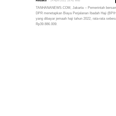
-
Redaksi
14 April 2022 18:42 WIB
TANHANANEWS.COM, Jakarta -- Pemerintah bersa
DPR menetapkan Biaya Perjalanan Ibadah Haji (BPIH
yang dibayar jemaah haji tahun 2022, rata-rata sebes
Rp39.886.009.