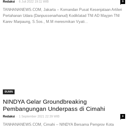
-
Redaksi
6 Juli 2022 19:11 WIB
0
TANHANANEWS.COM, Jakarta -- Komandan Pusat Kesenjataan Artileri
Pertahanan Udara (Danpussenarhanud) Kodiklatad TNI AD Mayjen TNI
Karev Marpaung, S.Sos., M.M meresmikan Vyati...
BUMN
NINDYA Gelar Groundbreaking
Pembangungan Underpass di Cimahi
-
Redaksi
1 September 2021 22:39 WIB
0
TANHANANEWS.COM, Cimahi -- NINDYA Bersama Pemprov Kota