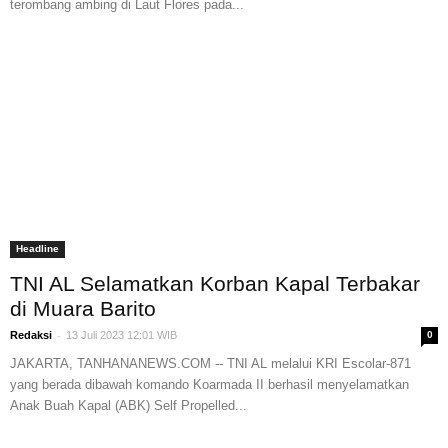
terombang ambing di Laut Flores pada...
Headline
TNI AL Selamatkan Korban Kapal Terbakar
di Muara Barito
-
Redaksi
13 Juli 2023 12:01 WIB
0
JAKARTA, TANHANANEWS.COM -- TNI AL melalui KRI Escolar-871
yang berada dibawah komando Koarmada II berhasil menyelamatkan
Anak Buah Kapal (ABK) Self Propelled...