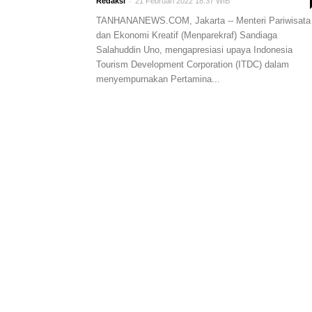
-
Redaksi
21 Februari 2022 18:37 WIB
TANHANANEWS.COM, Jakarta -- Menteri Pariwisata
dan Ekonomi Kreatif (Menparekraf) Sandiaga
Salahuddin Uno, mengapresiasi upaya Indonesia
Tourism Development Corporation (ITDC) dalam
menyempurnakan Pertamina...