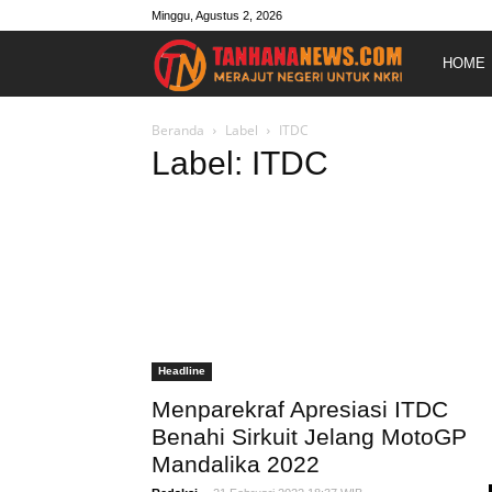
Minggu, Agustus 2, 2026
Merajut
HOME
Negeri
Beranda
Label
ITDC
Label: ITDC
Untuk
NKRI
Headline
Menparekraf Apresiasi ITDC
Benahi Sirkuit Jelang MotoGP
Mandalika 2022