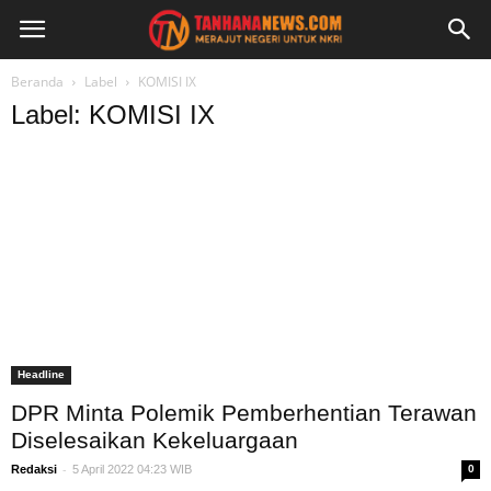
Beranda
Label
KOMISI IX
Label: KOMISI IX
Headline
DPR Minta Polemik Pemberhentian Terawan
Diselesaikan Kekeluargaan
-
Redaksi
5 April 2022 04:23 WIB
0