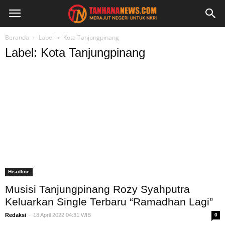
Beranda
Label
Kota Tanjungpinang
Label: Kota Tanjungpinang
Headline
Musisi Tanjungpinang Rozy Syahputra
Keluarkan Single Terbaru “Ramadhan Lagi”
-
Redaksi
18 April 2022 04:31 WIB
0