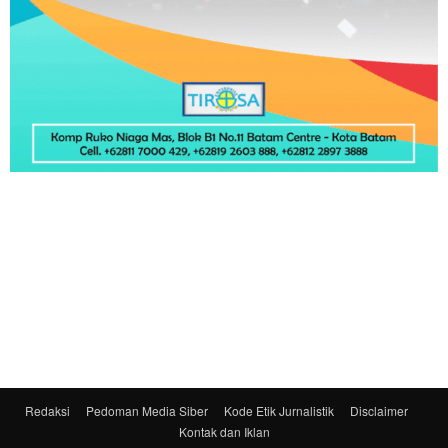
Redaksi
Pedoman Media Siber
Kode Etik Jurnalistik
Disclaimer
Kontak dan Iklan