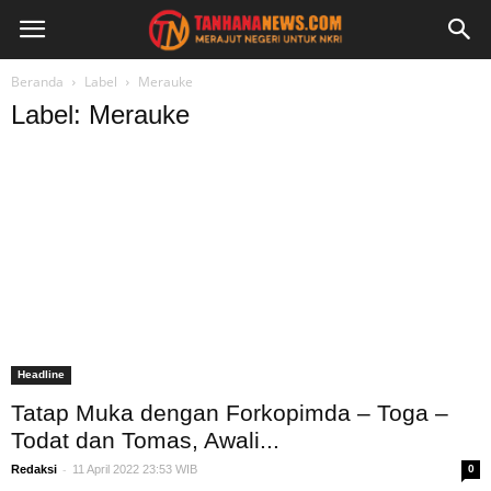
Beranda
Label
Merauke
Label: Merauke
Headline
Tatap Muka dengan Forkopimda – Toga –
Todat dan Tomas, Awali...
-
Redaksi
11 April 2022 23:53 WIB
0