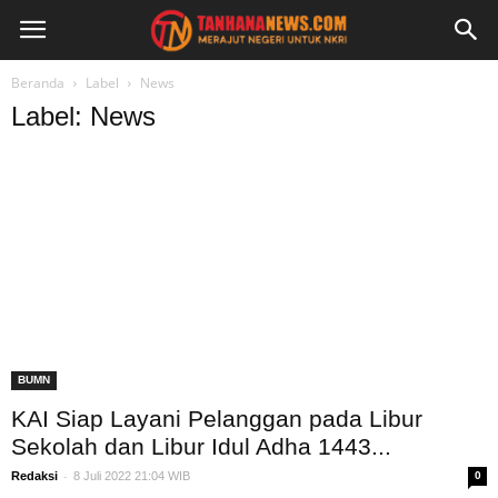
Beranda
Label
News
Label: News
BUMN
KAI Siap Layani Pelanggan pada Libur
Sekolah dan Libur Idul Adha 1443...
-
Redaksi
8 Juli 2022 21:04 WIB
0