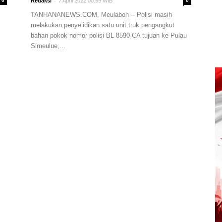
-
0
Redaksi
7 April 2022 00:59 WIB
0
TANHANANEWS.COM, Meulaboh -- Polisi masih
melakukan penyelidikan satu unit truk pengangkut
bahan pokok nomor polisi BL 8590 CA tujuan ke Pulau
Simeulue,...