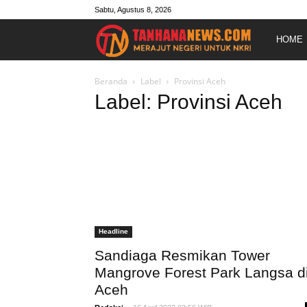
Sabtu, Agustus 8, 2026
Merajut
HOME
Negeri
Beranda
Label
Provinsi Aceh
Label: Provinsi Aceh
Untuk
NKRI
Headline
Sandiaga Resmikan Tower
Mangrove Forest Park Langsa d
Aceh