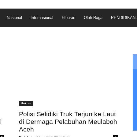
Nasional
Internasional
Hiburan
Olah Raga
PENDIDIKAN
Hukum
Polisi Selidiki Truk Terjun ke Laut
i
di Dermaga Pelabuhan Meulaboh
Aceh