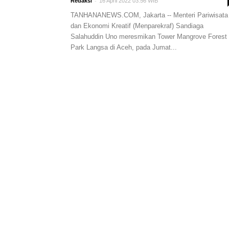
-
Redaksi
16 April 2022 03:56 WIB
TANHANANEWS.COM, Jakarta -- Menteri Pariwisata
dan Ekonomi Kreatif (Menparekraf) Sandiaga
Salahuddin Uno meresmikan Tower Mangrove Forest
Park Langsa di Aceh, pada Jumat...