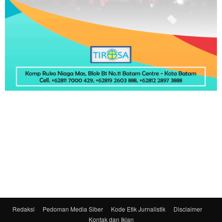
Redaksi
Pedoman Media Siber
Kode Etik Jurnalistik
Disclaimer
Kontak dan Iklan