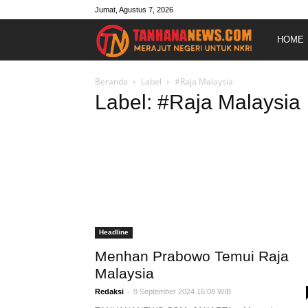
Jumat, Agustus 7, 2026
Merajut
HOME
Negeri
Beranda
Label
#Raja Malaysia
Label: #Raja Malaysia
Untuk
NKRI
Headline
Menhan Prabowo Temui Raja
Malaysia
-
Redaksi
9 September 2024 16:08 WIB