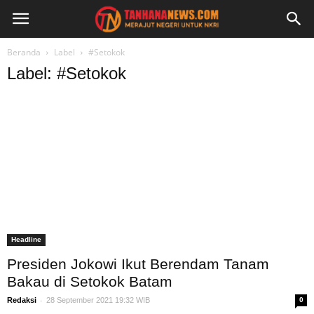
Beranda
Label
#Setokok
Label: #Setokok
Headline
Presiden Jokowi Ikut Berendam Tanam
Bakau di Setokok Batam
-
Redaksi
28 September 2021 19:32 WIB
0