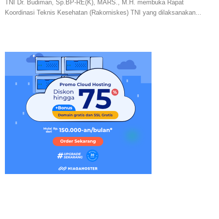
TNI Dr. Budiman, Sp.BP-RE(K), MARS., M.H. membuka Rapat
Koordinasi Teknis Kesehatan (Rakorniskes) TNI yang dilaksanakan...