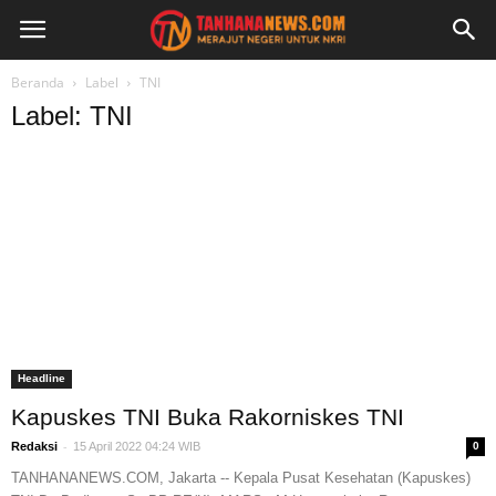
Beranda
Label
TNI
Label: TNI
Headline
Kapuskes TNI Buka Rakorniskes TNI
-
Redaksi
15 April 2022 04:24 WIB
0
TANHANANEWS.COM, Jakarta -- Kepala Pusat Kesehatan (Kapuskes)