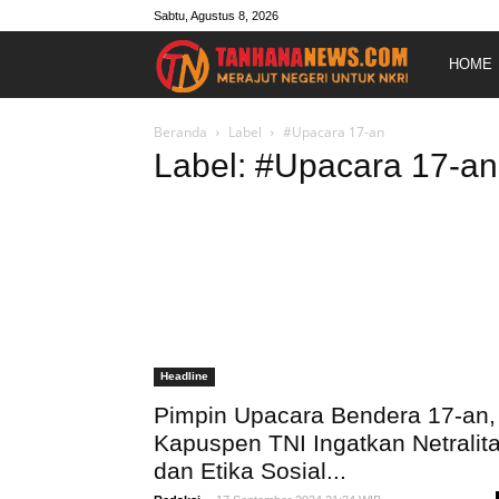
Sabtu, Agustus 8, 2026
Merajut
HOME
Negeri
Beranda
Label
#Upacara 17-an
Label: #Upacara 17-an
Untuk
NKRI
Headline
Pimpin Upacara Bendera 17-an,
Kapuspen TNI Ingatkan Netralit
dan Etika Sosial...