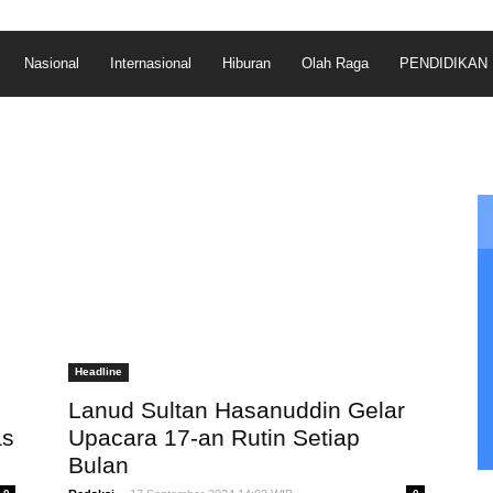
Nasional
Internasional
Hiburan
Olah Raga
PENDIDIKAN
Headline
Lanud Sultan Hasanuddin Gelar
as
Upacara 17-an Rutin Setiap
Bulan