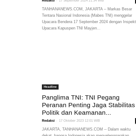
-
Redaksi
17 September 2024 21:34 WIB
TANHANANEWS.COM, JAKARTA -- Markas Besar
Tentara Nasional Indonesia (Mabes TNI) menggelar
Upacara Bendera 17 September 2024 dengan Inspekt
Upacara Kapuspen TNI Mayjen...
Headline
Panglima TNI: TNI Pegang
Peranan Penting Jaga Stabilitas
Politik dan Keamanan...
-
Redaksi
17 Oktober 2023 12:01 WIB
JAKARTA, TANHANANEWS.COM -- Dalam waktu
dekat, bangsa Indonesia akan menyelenggarakan