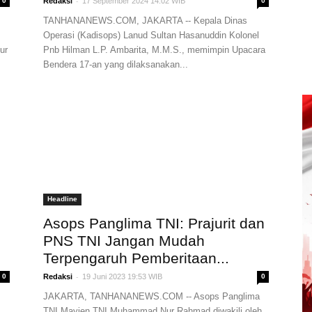
-
0
Redaksi
17 September 2024 14:02 WIB
0
TANHANANEWS.COM, JAKARTA -- Kepala Dinas
Operasi (Kadisops) Lanud Sultan Hasanuddin Kolonel
ur
Pnb Hilman L.P. Ambarita, M.M.S., memimpin Upacara
Bendera 17-an yang dilaksanakan...
Headline
Asops Panglima TNI: Prajurit dan
PNS TNI Jangan Mudah
Terpengaruh Pemberitaan...
-
0
Redaksi
19 Juni 2023 19:53 WIB
0
JAKARTA, TANHANANEWS.COM -- Asops Panglima
TNI Mayjen TNI Muhammad Nur Rahmad diwakili oleh