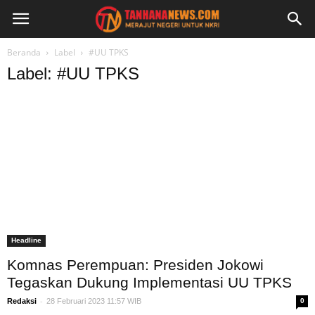
Beranda
Label
#UU TPKS
Label: #UU TPKS
Headline
Komnas Perempuan: Presiden Jokowi
Tegaskan Dukung Implementasi UU TPKS
-
Redaksi
28 Februari 2023 11:57 WIB
0