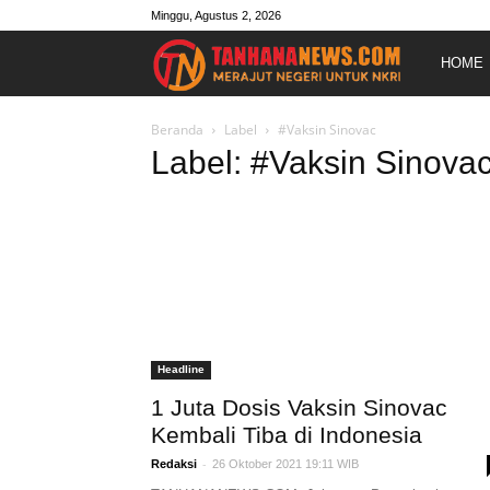
Minggu, Agustus 2, 2026
Merajut
HOME
Negeri
Beranda
Label
#Vaksin Sinovac
Label: #Vaksin Sinova
Untuk
NKRI
Headline
1 Juta Dosis Vaksin Sinovac
Kembali Tiba di Indonesia
-
Redaksi
26 Oktober 2021 19:11 WIB