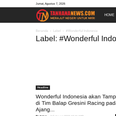
Jumat, Agustus 7, 2026
Merajut
HOME
Negeri
Beranda
Label
#Wonderful Indonesia
Label: #Wonderful Ind
Untuk
NKRI
Headline
Wonderful Indonesia akan Tampi
di Tim Balap Gresini Racing pad
Ajang...