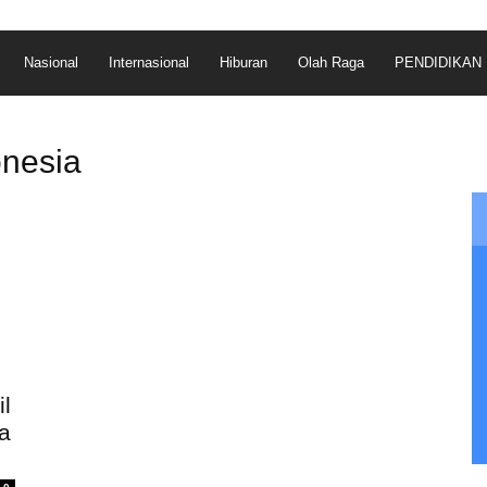
Nasional
Internasional
Hiburan
Olah Raga
PENDIDIKAN
onesia
l
a