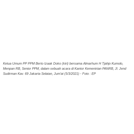
Ketua Umum PP PPM Berto Izaak Doko (kiri) bersama Almarhum H Tjahjo Kumolo,
Menpan RB, Senior PPM, dalam sebuah acara di Kantor Kementrian PANRB, Jl. Jend
Sudirman Kav. 69 Jakarta Selatan, Jum’at (5/3/2021) - Foto : EP