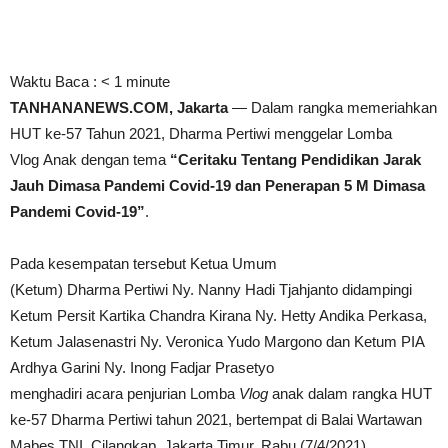
Waktu Baca :
< 1
minute
TANHANANEWS.COM, Jakarta
— Dalam rangka memeriahkan
HUT ke-57 Tahun 2021, Dharma Pertiwi menggelar Lomba
Vlog Anak dengan tema
“Ceritaku Tentang Pendidikan Jarak
Jauh Dimasa Pandemi Covid-19 dan Penerapan 5 M Dimasa
Pandemi Covid-19”
.
Pada kesempatan tersebut Ketua Umum
(Ketum) Dharma Pertiwi Ny. Nanny Hadi Tjahjanto didampingi
Ketum Persit Kartika Chandra Kirana Ny. Hetty Andika Perkasa,
Ketum Jalasenastri Ny. Veronica Yudo Margono dan Ketum PIA
Ardhya Garini Ny. Inong Fadjar Prasetyo
menghadiri acara penjurian Lomba
Vlog
anak dalam rangka HUT
ke-57 Dharma Pertiwi tahun 2021, bertempat di Balai Wartawan
Mabes TNI, Cilangkap, Jakarta Timur, Rabu (7/4/2021).