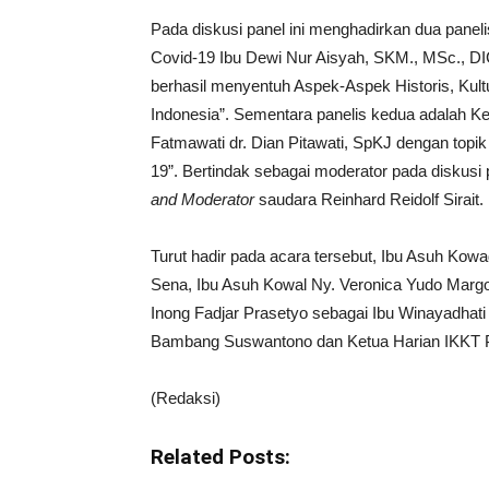
Pada diskusi panel ini menghadirkan dua panel
Covid-19 Ibu Dewi Nur Aisyah, SKM., MSc., DI
berhasil menyentuh Aspek-Aspek Historis, Kultu
Indonesia”. Sementara panelis kedua adalah 
Fatmawati dr. Dian Pitawati, SpKJ dengan top
19”. Bertindak sebagai moderator pada diskusi 
and Moderator
saudara Reinhard Reidolf Sirait.
Turut hadir pada acara tersebut, Ibu Asuh Kowa
Sena, Ibu Asuh Kowal Ny. Veronica Yudo Margo
Inong Fadjar Prasetyo sebagai Ibu Winayadhat
Bambang Suswantono dan Ketua Harian IKKT P
(Redaksi)
Related Posts: