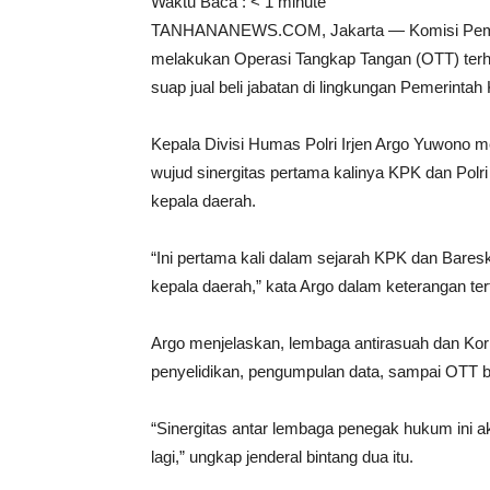
Waktu Baca :
< 1
minute
TANHANANEWS.COM, Jakarta — Komisi Pembera
melakukan Operasi Tangkap Tangan (OTT) ter
suap jual beli jabatan di lingkungan Pemerinta
Kepala Divisi Humas Polri Irjen Argo Yuwono
wujud sinergitas pertama kalinya KPK dan Pol
kepala daerah.
“Ini pertama kali dalam sejarah KPK dan Bare
kepala daerah,” kata Argo dalam keterangan tert
Argo menjelaskan, lembaga antirasuah dan Korp
penyelidikan, pengumpulan data, sampai OTT
“Sinergitas antar lembaga penegak hukum ini ak
lagi,” ungkap jenderal bintang dua itu.