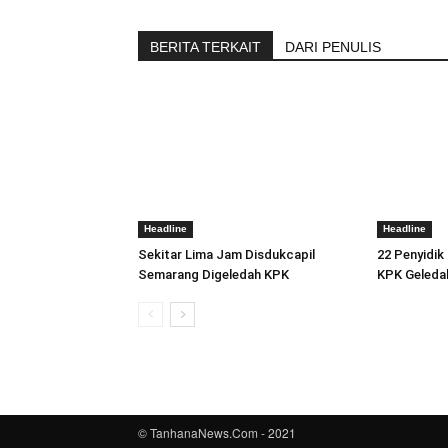
BERITA TERKAIT
DARI PENULIS
Headline
Headline
Sekitar Lima Jam Disdukcapil
22 Penyidik
Semarang Digeledah KPK
KPK Geleda
© TanhanaNews.Com - 2021