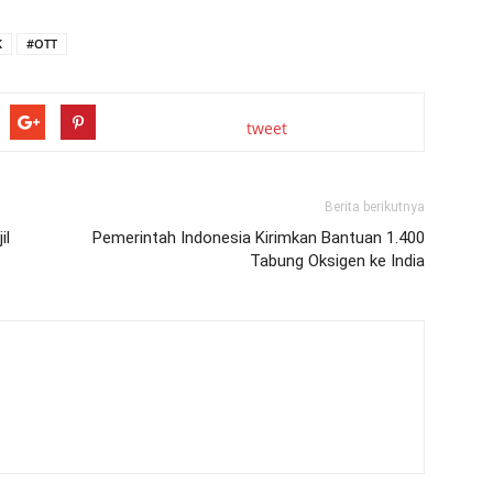
K
#OTT
tweet
Berita berikutnya
il
Pemerintah Indonesia Kirimkan Bantuan 1.400
Tabung Oksigen ke India