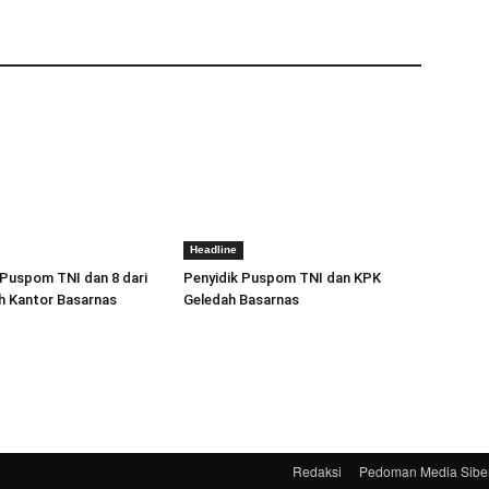
Headline
 Puspom TNI dan 8 dari
Penyidik Puspom TNI dan KPK
h Kantor Basarnas
Geledah Basarnas
Redaksi
Pedoman Media Sibe